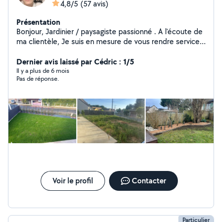
4,8/5
(57 avis)
Présentation
Bonjour, Jardinier / paysagiste passionné . A l'écoute de
ma clientèle, Je suis en mesure de vous rendre service
dans différents domaines : entretiens extérieurs/
intérieurs , tonte de pelouse/ taille de haies /
Dernier avis laissé par Cédric : 1/5
ramassage de feuilles, création d'espaces verts,
Il y a plus de 6 mois
Pas de réponse.
démoussage de toiture ect.. PS : je n'ai qu'un rayon
d'action de 30kms sur le site , pour répondre à vos
demandes ! Donc , si vous êtes localisé plus loin, même
si près de chez moi pour une demande de travaux , je
ne peux pas vous répondre . Contactez moi
directement par téléphone . Cordialement, Michaël.
Voir le profil
Contacter
Particulier