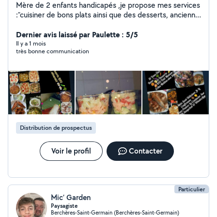
Mère de 2 enfants handicapés ,je propose mes services
:"cuisiner de bons plats ainsi que des desserts, ancienne
auxiliaire de vie sociale(garde,d'enfants,personnes
âgées et tout ce qui concerne leur environnement),
Dernier avis laissé par Paulette : 5/5
l'hygiène très important pour moi,
Il y a 1 mois
très bonne communication
dynamique,souriante.Maitre d'hôtel, vendeuse,
serveuse,covoiturage,transport, peux aller faire des
courses, vous emmener pour toutes démarches.
Distribution de prospectus
Voir le profil
Contacter
Particulier
Mic’ Garden
Paysagiste
Berchères-Saint-Germain (Berchères-Saint-Germain)