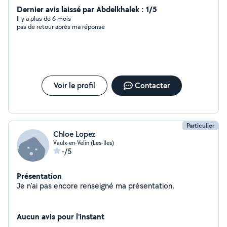
Chassieu, Jonage, Pusignan. Je suis disponible les
Dernier avis laissé par Abdelkhalek : 1/5
mercredis matins à partir de 10h, 10h30 et
Il y a plus de 6 mois
pas de retour après ma réponse
éventuellement les samedis. Je suis véhiculée, je peux
donc me déplacer sans problème.
Voir le profil
Contacter
Particulier
Chloe Lopez
Vaulx-en-Velin (Les-Iles)
-/5
Présentation
Je n'ai pas encore renseigné ma présentation.
Aucun avis pour l'instant