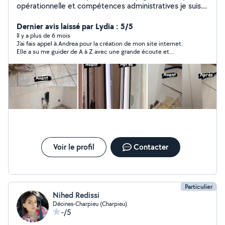
opérationnelle et compétences administratives je suis
prête à optimiser votre espace avec efficacité et
professionnalisme. Découvrez comment je peux
Dernier avis laissé par Lydia : 5/5
apporter ma touche unique à votre environnement !
Il y a plus de 6 mois
J'ai fais appel à Andrea pour la création de mon site internet.
Elle a su me guider de A à Z avec une grande écoute et
beaucoup de professionnalisme. De la réflexion autour de
l’identité visuelle, la typographie, le choix des couleurs, jusqu’à
la mise en ligne finale du site, elle a tout géré avec une
précision. Très réactive, merci
Voir le profil
Contacter
Particulier
Nihed Redissi
Décines-Charpieu (Charpieu)
-/5