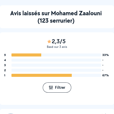
Avis laissés sur Mohamed Zaalouni
(123 serrurier)
2,3/5
Basé sur 3 avis
5
33%
4
-
3
-
2
-
1
67%
Filtrer