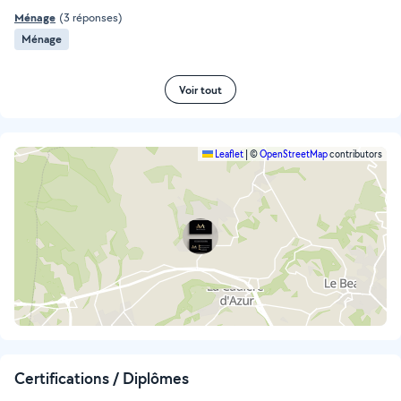
Ménage
(3 réponses)
Ménage
Voir tout
Leaflet
|
©
OpenStreetMap
contributors
Certifications / Diplômes