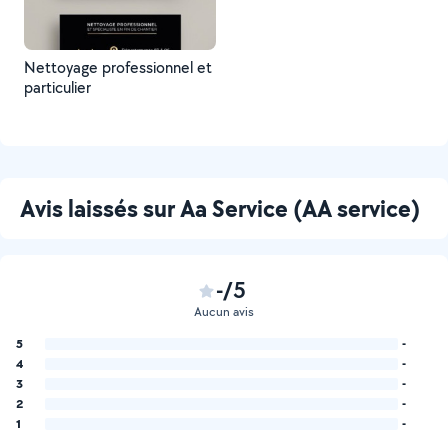
Nettoyage professionnel et
particulier
Avis laissés sur Aa Service (AA service)
-/5
Aucun avis
5
-
4
-
3
-
2
-
1
-