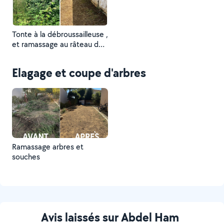
Tonte à la débroussailleuse ,
et ramassage au râteau de
tout les déchets verts
jusqu’à rendre le terrain le
Elagage et coupe d'arbres
plus propre possible
Ramassage arbres et
souches
Avis laissés sur Abdel Ham