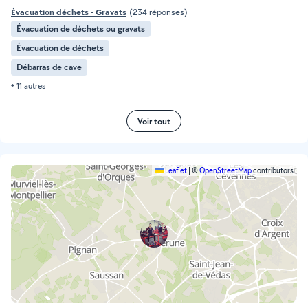
Évacuation déchets - Gravats
(234 réponses)
Évacuation de déchets ou gravats
Évacuation de déchets
Débarras de cave
+ 11 autres
Voir tout
Leaflet
|
©
OpenStreetMap
contributors