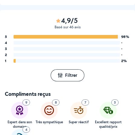
4,9/5
Basé sur 46 avis
5
98%
4
-
3
-
2
-
1
2%
Filtrer
Compliments reçus
9
8
7
5
Expert dans son
Très sympathique
Super réactif
Excellent rapport
domaine
qualité/prix
4