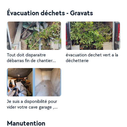
débroussaillage déserbage
Évacuation déchets - Gravats
Tout doit disparaitre
évacuation dechet vert a la
débarras fin de chantier
déchetterie
débarras cave vide maison
Je suis a disponibilité pour
vider votre cave garage ,
grenier , vide maison après
décès . 0628934477
Manutention