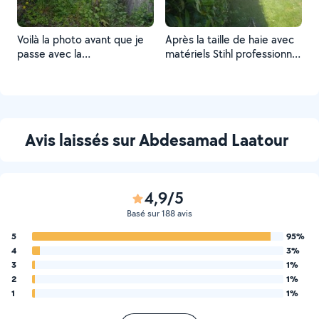
Voilà la photo avant que je
Après la taille de haie avec
passe avec la
matériels Stihl professionnel
débroussailleuse
numéro de téléphone
0628934477
Avis laissés sur Abdesamad Laatour
4,9/5
Basé sur 188 avis
5
95%
4
3%
3
1%
2
1%
1
1%