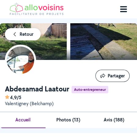
Retour
Partager
Partager
Abdesamad Laatour
Auto-entrepreneur
4,9/5
Valentigney (Belchamp)
Accueil
Photos
(
13
)
Avis (188)