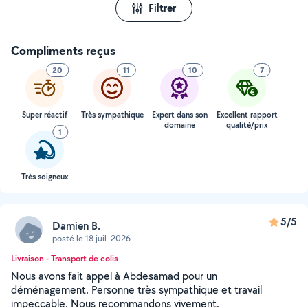
Filtrer
Compliments reçus
20
11
10
7
Super réactif
Très sympathique
Expert dans son
Excellent rapport
domaine
qualité/prix
1
Très soigneux
5/5
Damien B.
posté le 18 juil. 2026
Livraison - Transport de colis
Nous avons fait appel à Abdesamad pour un
déménagement. Personne très sympathique et travail
impeccable. Nous recommandons vivement.