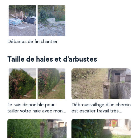
Débarras de fin chantier
Taille de haies et d'arbustes
Je suis disponible pour
Débroussaillage d'un chemin
tailler votre haie avec mon
est escalier travail très
taille sthil professionnelle et
soignée avec évacuation
débarrasser les déchets
des déchets vert a la
verts
déchetterie