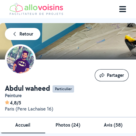
Retour
Partager
Partager
Abdul waheed
Particulier
Peinture
4,8/5
Paris (Pere Lachaise 16)
Accueil
Photos
(
24
)
Avis (58)