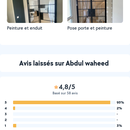
Peinture et enduit
Pose porte et peinture
Avis laissés sur Abdul waheed
4,8/5
Basé sur 58 avis
5
95%
4
2%
3
-
2
-
1
3%