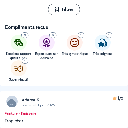
Filtrer
Compliments reçus
9
3
1
1
Excellent rapport
Expert dans son
Très sympathique
Très soigneux
qualité/prix
domaine
1
Super réactif
1/5
Adama K.
posté le 01 juin 2026
Peinture - Tapisserie
Trop cher