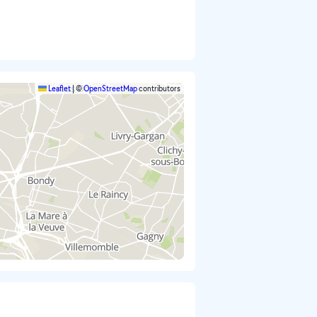
Leaflet
|
©
OpenStreetMap
contributors