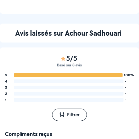
pour toute sorte de
transport ( motos , meubles
ou autres ) . Je ne peux
porter aucune charge.
Avis laissés sur Achour Sadhouari
5/5
Basé sur 8 avis
5
100%
4
-
3
-
2
-
1
-
Filtrer
Compliments reçus