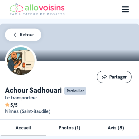
Retour
Partager
Partager
Achour Sadhouari
Particulier
Le transporteur
5/5
Nîmes (Saint-Baudile)
Accueil
Photos
(
1
)
Avis (8)