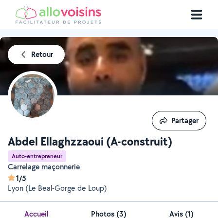
Retour
Partager
Partager
Abdel Ellaghzzaoui (A-construit)
Auto-entrepreneur
Carrelage maçonnerie
1/5
Lyon (Le Beal-Gorge de Loup)
Accueil
Photos
(
3
)
Avis (1)