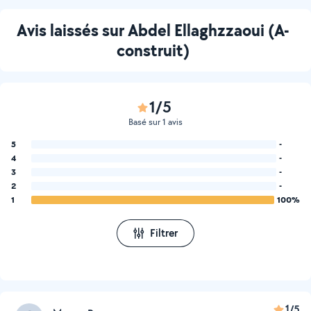
Avis laissés sur Abdel Ellaghzzaoui (A-
construit)
1/5
Basé sur 1 avis
5
-
4
-
3
-
2
-
1
100%
Filtrer
1/5