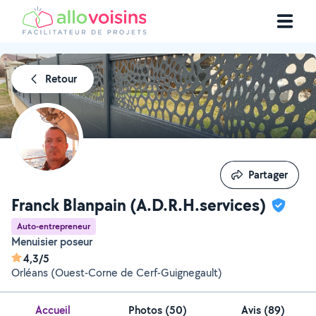
Retour
Partager
Partager
Franck Blanpain (A.D.R.H.services)
Auto-entrepreneur
Menuisier poseur
4,3/5
Orléans (Ouest-Corne de Cerf-Guignegault)
Accueil
Photos
(
50
)
Avis (89)