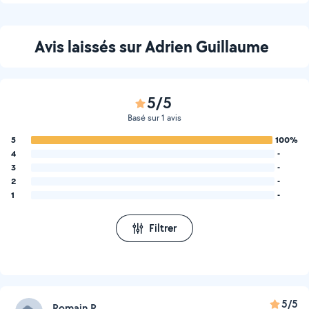
Avis laissés sur Adrien Guillaume
5/5
Basé sur 1 avis
5
100%
4
-
3
-
2
-
1
-
Filtrer
5/5
Romain R.