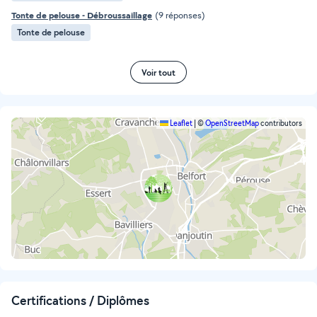
Tonte de pelouse - Débroussaillage
(9 réponses)
Tonte de pelouse
Voir tout
Leaflet
|
©
OpenStreetMap
contributors
Certifications / Diplômes