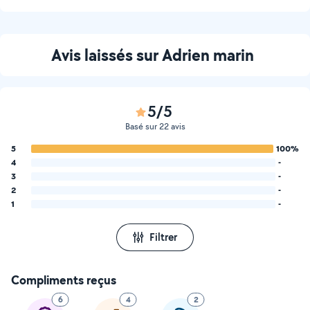
Avis laissés sur Adrien marin
5/5
Basé sur 22 avis
5
100%
4
-
3
-
2
-
1
-
Filtrer
Compliments reçus
6
4
2