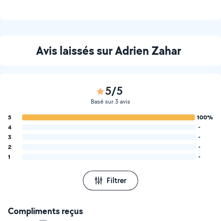
Avis laissés sur Adrien Zahar
5/5
Basé sur 3 avis
5
100%
4
-
3
-
2
-
1
-
Filtrer
Compliments reçus