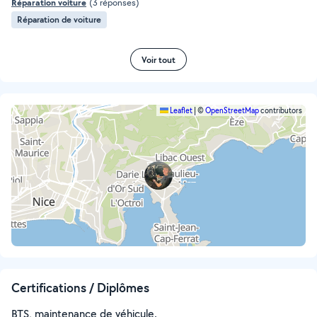
Réparation voiture
(3 réponses)
Réparation de voiture
Voir tout
Leaflet
|
©
OpenStreetMap
contributors
Certifications / Diplômes
BTS, maintenance de véhicule.