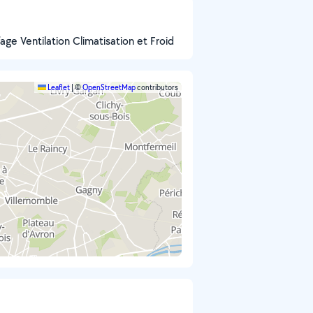
fage Ventilation Climatisation et Froid
Leaflet
|
©
OpenStreetMap
contributors