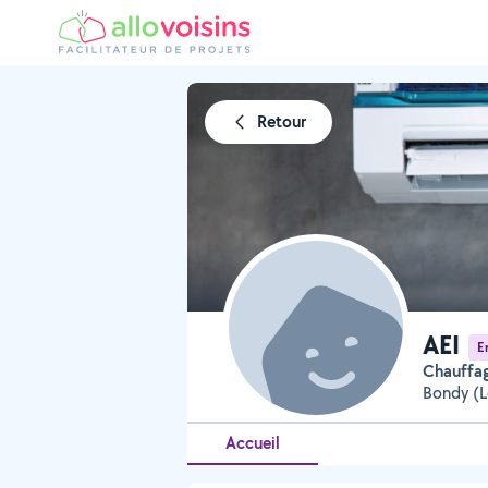
Retour
AEI
E
Chauffa
Bondy (L
Accueil