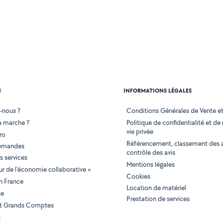
N
INFORMATIONS LÉGALES
-nous ?
Conditions Générales de Vente et 
 marche ?
Politique de confidentialité et de
vie privée
ro
Référencement, classement des 
demandes
contrôle des avis
 services
Mentions légales
tur de l'économie collaborative »
Cookies
en France
Location de matériel
se
Prestation de services
 et Grands Comptes
t