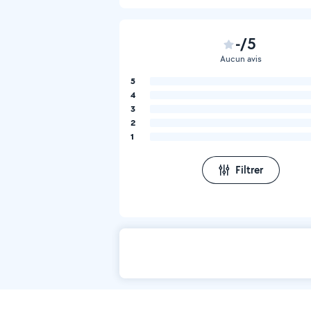
-/5
Aucun avis
5
4
3
2
1
Filtrer