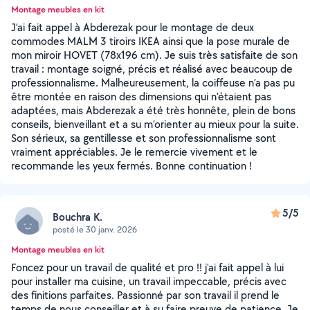
Montage meubles en kit
J’ai fait appel à Abderezak pour le montage de deux
commodes MALM 3 tiroirs IKEA ainsi que la pose murale de
mon miroir HOVET (78x196 cm). Je suis très satisfaite de son
travail : montage soigné, précis et réalisé avec beaucoup de
professionnalisme. Malheureusement, la coiffeuse n’a pas pu
être montée en raison des dimensions qui n’étaient pas
adaptées, mais Abderezak a été très honnête, plein de bons
conseils, bienveillant et a su m’orienter au mieux pour la suite.
Son sérieux, sa gentillesse et son professionnalisme sont
vraiment appréciables. Je le remercie vivement et le
recommande les yeux fermés. Bonne continuation !
5/5
Bouchra K.
posté le 30 janv. 2026
Montage meubles en kit
Foncez pour un travail de qualité et pro !! j'ai fait appel à lui
pour installer ma cuisine, un travail impeccable, précis avec
des finitions parfaites. Passionné par son travail il prend le
temps de nous conseiller et à su faire preuve de patience. Je