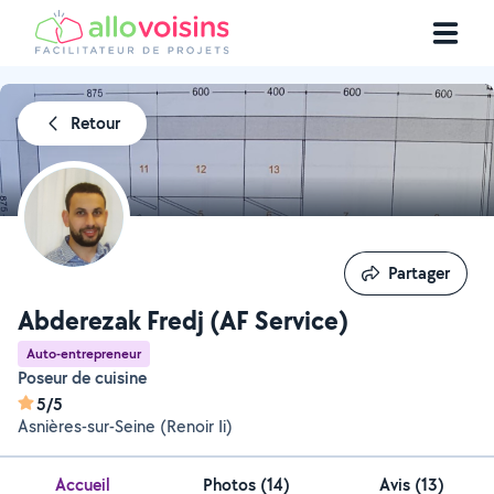
Retour
Partager
Partager
Abderezak Fredj (AF Service)
Auto-entrepreneur
Poseur de cuisine
5/5
Asnières-sur-Seine (Renoir Ii)
Accueil
Photos
(
14
)
Avis (13)