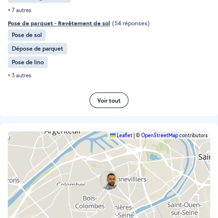
+ 7 autres
Pose de parquet - Revêtement de sol
(54 réponses)
Pose de sol
Dépose de parquet
Pose de lino
+ 3 autres
Voir tout
Leaflet
|
©
OpenStreetMap
contributors