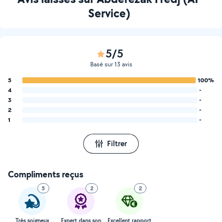
Service)
5/5
Basé sur 13 avis
5
100%
4
-
3
-
2
-
1
-
Filtrer
Compliments reçus
5
2
2
Très soigneux
Expert dans son
Excellent rapport