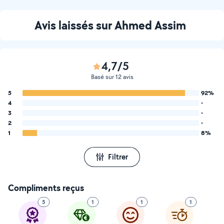
Avis laissés sur Ahmed Assim
4,7/5
Basé sur 12 avis
5
92%
4
-
3
-
2
-
1
8%
Filtrer
Compliments reçus
5
1
1
1