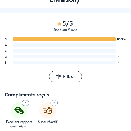
5/5
Basé sur 9 avis
5
100%
4
-
3
-
2
-
1
-
Filtrer
Compliments reçus
3
2
Excellent rapport
Super réactif
qualité/prix