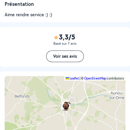
Présentation
Aime rendre service :) :)
3,3/5
Basé sur 7 avis
Voir ses avis
Leaflet
|
©
OpenStreetMap
contributors