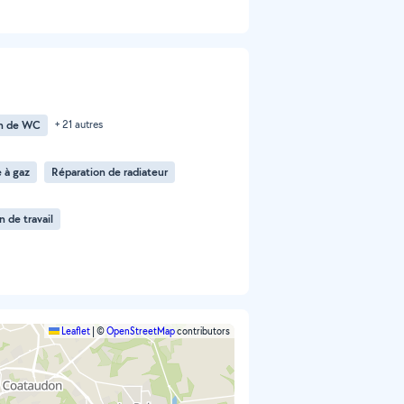
on de WC
+ 21 autres
 à gaz
Réparation de radiateur
 de travail
Leaflet
|
©
OpenStreetMap
contributors