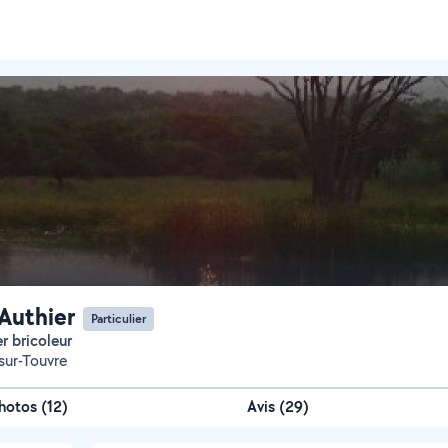
 Authier
Particulier
ier bricoleur
sur-Touvre
hotos
(
12
)
Avis (29)