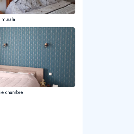
e murale
rie chambre