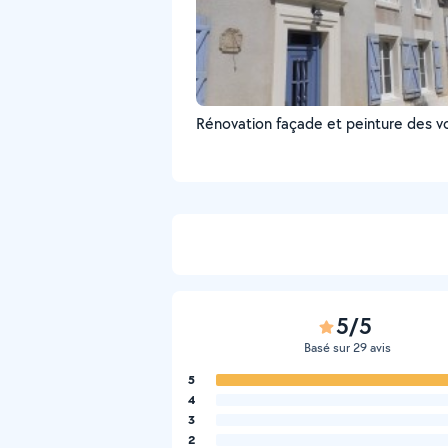
Rénovation façade et peinture des v
5/5
Basé sur 29 avis
5
4
3
2