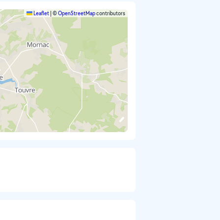
Leaflet
|
©
OpenStreetMap
contributors