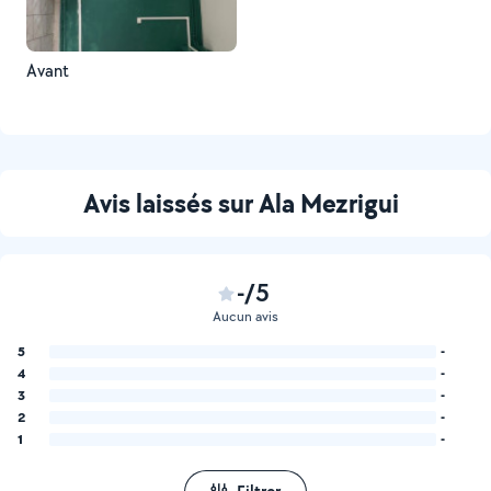
Avant
Avis laissés sur Ala Mezrigui
-/5
Aucun avis
5
-
4
-
3
-
2
-
1
-