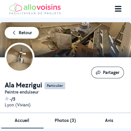
Retour
Partager
Partager
Ala Mezrigui
Particulier
Peintre enduiseur
-/5
Lyon (Viviani)
Accueil
Photos
(
3
)
Avis