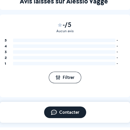
Avis laissés sur Alessio Vagge
-/5
Aucun avis
5
-
4
-
3
-
2
-
1
-
Filtrer
Contacter