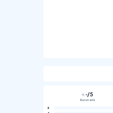
-/5
Aucun avis
5
4