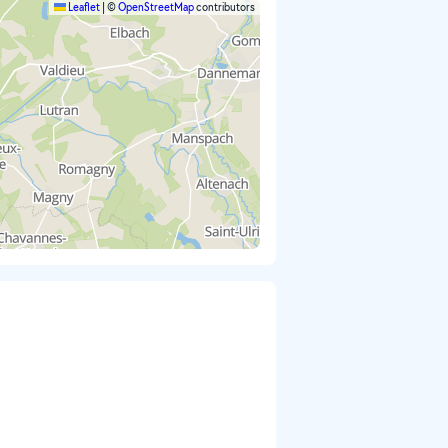
Leaflet
|
©
OpenStreetMap
contributors