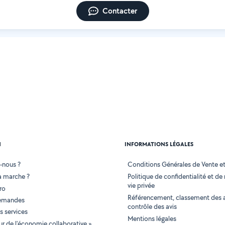
Contacter
N
INFORMATIONS LÉGALES
-nous ?
Conditions Générales de Vente et 
 marche ?
Politique de confidentialité et de
vie privée
ro
Référencement, classement des 
demandes
contrôle des avis
 services
Mentions légales
tur de l'économie collaborative »