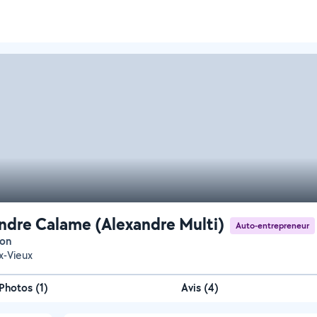
ndre Calame (Alexandre Multi)
Auto-entrepreneur
ion
x-Vieux
Photos
(
1
)
Avis (4)