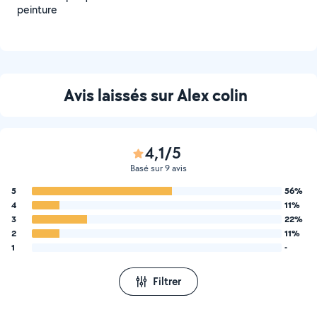
peinture
Avis laissés sur Alex colin
4,1/5
Basé sur 9 avis
5
56%
4
11%
3
22%
2
11%
1
-
Filtrer