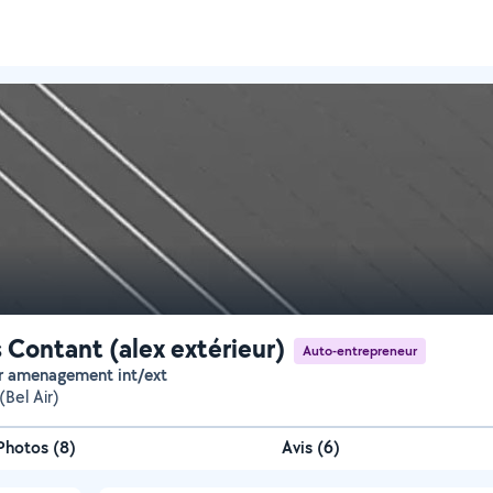
s Contant (alex extérieur)
Auto-entrepreneur
ur amenagement int/ext
(Bel Air)
Photos
(
8
)
Avis (6)