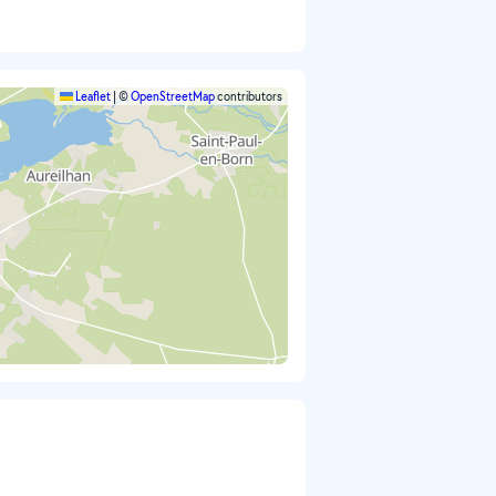
Leaflet
|
©
OpenStreetMap
contributors