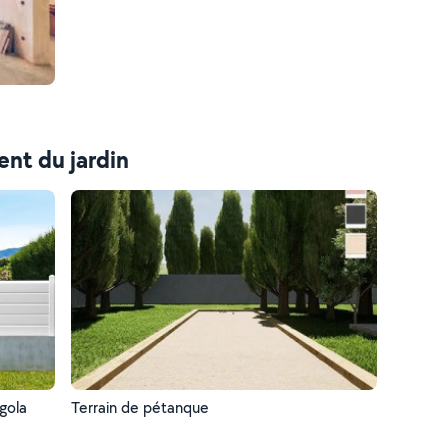
nt du jardin
rgola
Terrain de pétanque