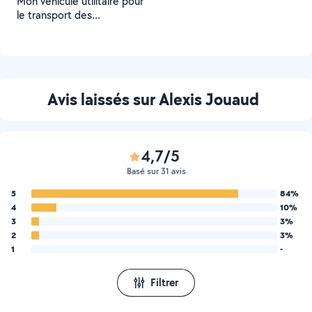
Mon véhicule utilitaire pour
le transport des
marchandises ainsi qu’une
remorque disponible en plus
Avis laissés sur Alexis Jouaud
4,7/5
Basé sur 31 avis
5
84%
4
10%
3
3%
2
3%
1
-
Filtrer