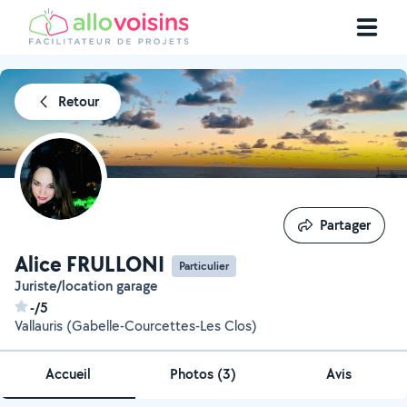
Retour
Partager
Partager
Alice FRULLONI
Particulier
Juriste/location garage
-/5
Vallauris (Gabelle-Courcettes-Les Clos)
Accueil
Photos
(
3
)
Avis