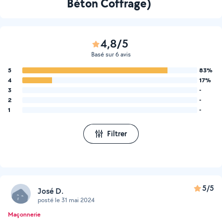
Béton Coffrage)
4,8/5
Basé sur 6 avis
5
83%
4
17%
3
-
2
-
1
-
Filtrer
5/5
José D.
posté le 31 mai 2024
Maçonnerie