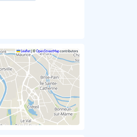
Leaflet
|
©
OpenStreetMap
contributors