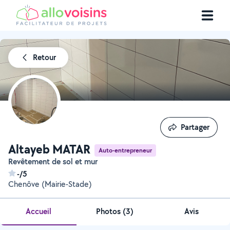
Retour
Partager
Partager
Altayeb MATAR
Auto-entrepreneur
Revêtement de sol et mur
-/5
Chenôve (Mairie-Stade)
Accueil
Photos
(
3
)
Avis