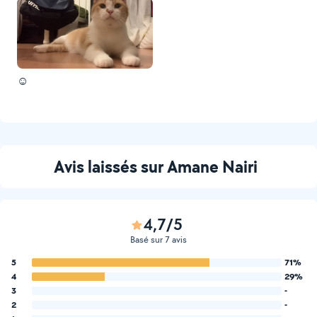
☺️
Avis laissés sur Amane Nairi
4,7/5
Basé sur 7 avis
5
71%
4
29%
3
-
2
-