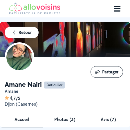
Retour
Partager
Partager
Amane Nairi
Particulier
Amane
4,7/5
Dijon (Casernes)
Accueil
Photos
(
3
)
Avis (7)