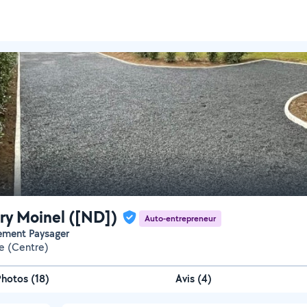
y Moinel ([ND])
Auto-entrepreneur
ement Paysager
e (Centre)
Photos
(
18
)
Avis (4)