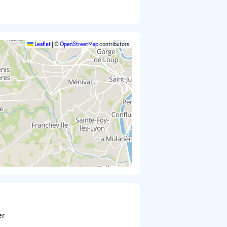
Leaflet
|
©
OpenStreetMap
contributors
er