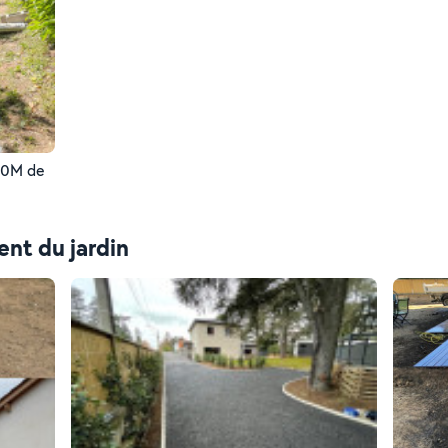
20M de
nt du jardin