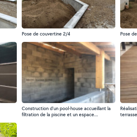
Pose de couvertine 2/4
Pose de
Construction d’un pool-house accueillant la
Réalisation d’une piscine maç
filtration de la piscine et un espace
terrass
bar/détente
skimmer