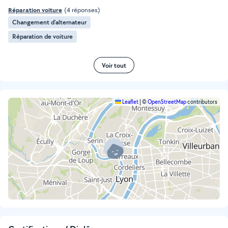
Réparation voiture
(4 réponses)
Changement d'alternateur
Réparation de voiture
Voir tout
Leaflet
|
©
OpenStreetMap
contributors