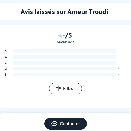
Avis laissés sur Ameur Troudi
-/5
Aucun avis
5
-
4
-
3
-
2
-
1
-
Filtrer
Contacter