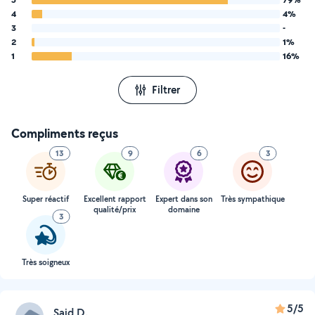
4
4%
3
-
2
1%
1
16%
Filtrer
Compliments reçus
13
9
6
3
Super réactif
Excellent rapport
Expert dans son
Très sympathique
qualité/prix
domaine
3
Très soigneux
5/5
Said D.