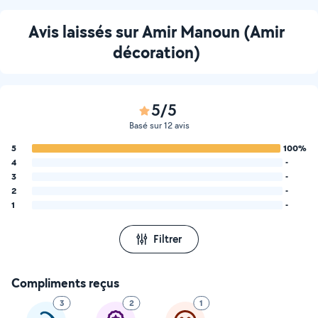
Avis laissés sur Amir Manoun (Amir
décoration)
5/5
Basé sur 12 avis
5
100%
4
-
3
-
2
-
1
-
Filtrer
Compliments reçus
3
2
1