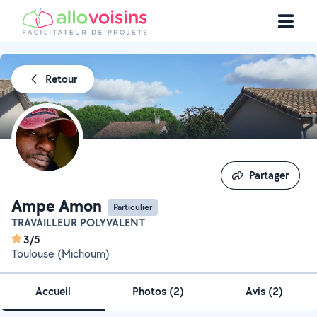
Retour
Partager
Partager
Ampe Amon
Particulier
TRAVAILLEUR POLYVALENT
3/5
Toulouse (Michoum)
Accueil
Photos
(
2
)
Avis (2)