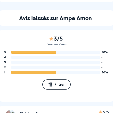
timides comme Foxy dans
aveugle nous avons créé un
une approche d'éducation
lien malgré son handicap
positive ça fonctionne
tout se passe super bien.
Avis laissés sur Ampe Amon
toujours.
3/5
Basé sur 2 avis
5
50%
4
-
3
-
2
-
1
50%
Filtrer
5/5