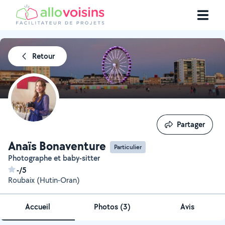
Retour
Partager
Partager
Anaïs Bonaventure
Particulier
Photographe et baby-sitter
-/5
Roubaix (Hutin-Oran)
Accueil
Photos
(
3
)
Avis