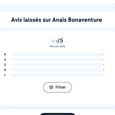
Avis laissés sur Anaïs Bonaventure
-/5
Aucun avis
5
-
4
-
3
-
2
-
1
-
Filtrer