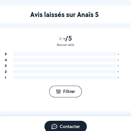
Avis laissés sur Anaïs S
-/5
Aucun avis
5
-
4
-
3
-
2
-
1
-
Filtrer
Contacter