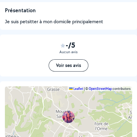
Présentation
Je suis petsitter à mon domicile principalement
-/5
Aucun avis
Voir ses avis
Leaflet
|
©
OpenStreetMap
contributors