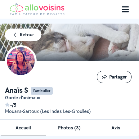
Retour
Partager
Partager
Anaïs S
Particulier
Garde d'animaux
-/5
Mouans-Sartoux (Les Indes Les-Groulles)
Accueil
Photos
(
3
)
Avis