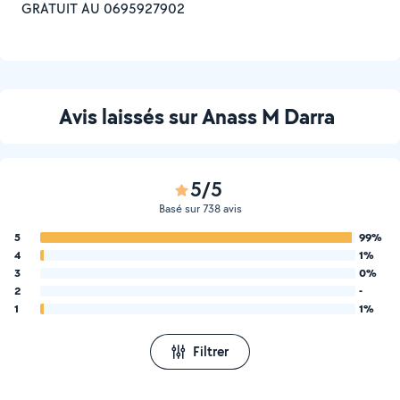
GRATUIT AU 0695927902
Avis laissés sur Anass M Darra
5/5
Basé sur 738 avis
5
99%
4
1%
3
0%
2
-
1
1%
Filtrer