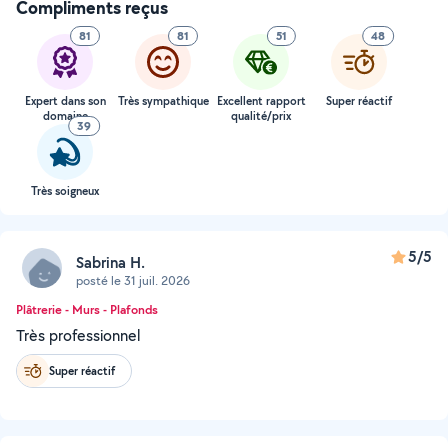
Compliments reçus
81
81
51
48
Expert dans son
Très sympathique
Excellent rapport
Super réactif
domaine
qualité/prix
39
Très soigneux
5/5
Sabrina H.
posté le 31 juil. 2026
Plâtrerie - Murs - Plafonds
Très professionnel
Super réactif