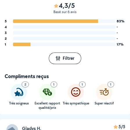
4,3/5
Basé sur 6 avis
5
83%
4
-
3
-
2
-
1
17%
Filtrer
Compliments reçus
2
1
1
1
Très soigneux
Excellent rapport
Très sympathique
Super réactif
qualité/prix
5/5
Gladys H.