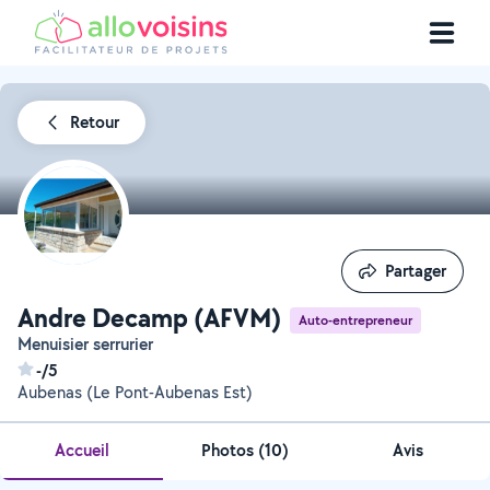
Retour
Partager
Partager
Andre Decamp (AFVM)
Auto-entrepreneur
Menuisier serrurier
-/5
Aubenas (Le Pont-Aubenas Est)
Accueil
Photos
(
10
)
Avis