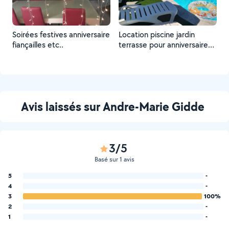
Soirées festives anniversaire
Location piscine jardin
fiançailles etc..
terrasse pour anniversaire
fiançailles mariage barbecue
repas
Avis laissés sur Andre-Marie Gidde
3/5
Basé sur 1 avis
5
-
4
-
3
100%
2
-
1
-