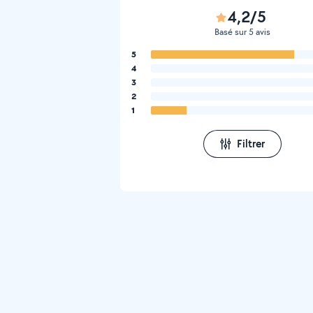
4,2/5
Basé sur 5 avis
5
4
3
2
1
Filtrer