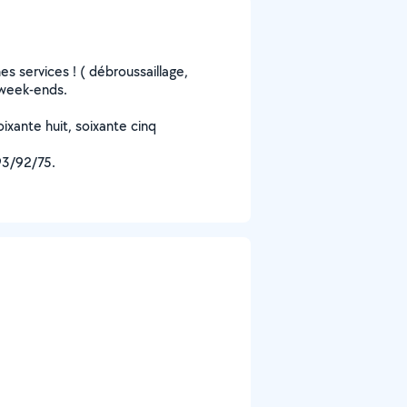
mes services ! ( débroussaillage,
s week-ends.
oixante huit, soixante cinq
93/92/75.