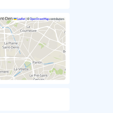
Leaflet
|
©
OpenStreetMap
contributors