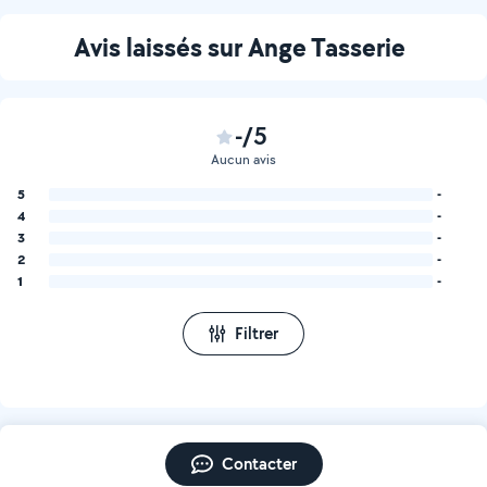
Avis laissés sur Ange Tasserie
-/5
Aucun avis
5
-
4
-
3
-
2
-
1
-
Filtrer
Contacter