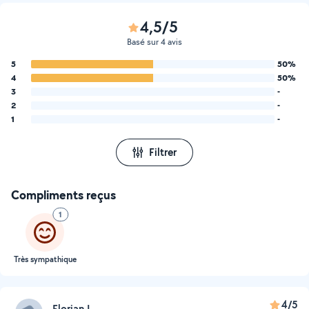
4,5/5
Basé sur 4 avis
5
50%
4
50%
3
-
2
-
1
-
Filtrer
Compliments reçus
1
Très sympathique
4/5
Florian L.