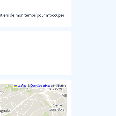
olontiers de mon temps pour m'occuper
Leaflet
|
©
OpenStreetMap
contributors