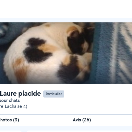
Laure placide
Particulier
pour chats
re Lachaise 4)
Photos
(
3
)
Avis (26)