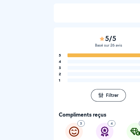
5/5
Basé sur 26 avis
5
4
3
2
1
Filtrer
Compliments reçus
5
4