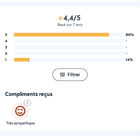
4,4/5
Basé sur 7 avis
5
86%
4
-
3
-
2
-
1
14%
Filtrer
Compliments reçus
1
Très sympathique